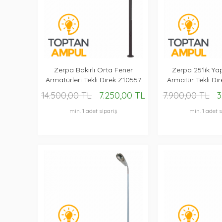
Zerpa Bakırlı Orta Fener
Zerpa 25'lik Ya
Armatürleri Tekli Direk Z10557
Armatür Tekli Dir
Z295
14.500,00 TL
7.250,00 TL
7.900,00 TL
3
min. 1 adet sipariş
min. 1 adet s