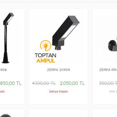
0958
ZERPA 20959
ZERPA Rİ
.850,00 TL
4.100,00 TL
2.050,00 TL
350,00 
palı
Satışa Kapalı
min. 