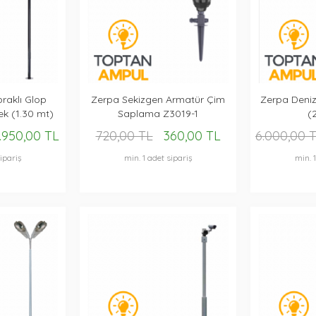
praklı Glop
Zerpa Sekizgen Armatür Çim
Zerpa Deniz
ek (1.30 mt)
Saplama Z3019-1
(
4
.950,00 TL
720,00 TL
360,00 TL
6.000,00 
ipariş
min. 1 adet sipariş
min. 