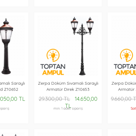
malı Saraylı
Zerpa Döküm Sıvamalı Saraylı
Zerpa Döküm
rd Z10652
Armatür Direk Z10653
Armatür 
.050,00 TL
29.300,00 TL
14.650,00
9.660,00 
TL
ipariş
min. 1 adet sipariş
Sat