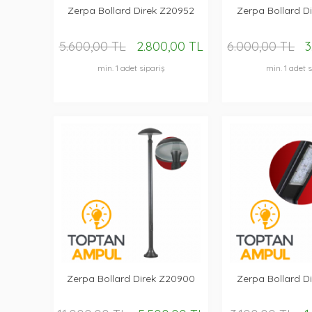
Zerpa Bollard Direk Z20952
Zerpa Bollard D
5.600,00 TL
2.800,00 TL
6.000,00 TL
3
min. 1 adet sipariş
min. 1 adet s
Zerpa Bollard Direk Z20900
Zerpa Bollard D