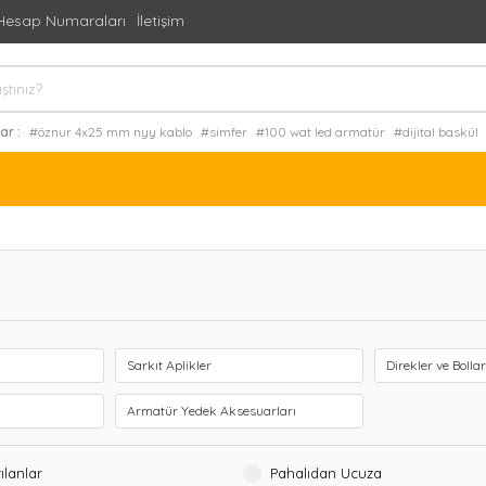
Hesap Numaraları
İletişim
ar :
#öznur 4x25 mm nyy kablo
#simfer
#100 wat led armatür
#dijital baskül
logen free nyy kablo fiyatları
#toptan nyfgby kablo
Sarkıt Aplikler
Direkler ve Bolla
Armatür Yedek Aksesuarları
ılanlar
Pahalıdan Ucuza