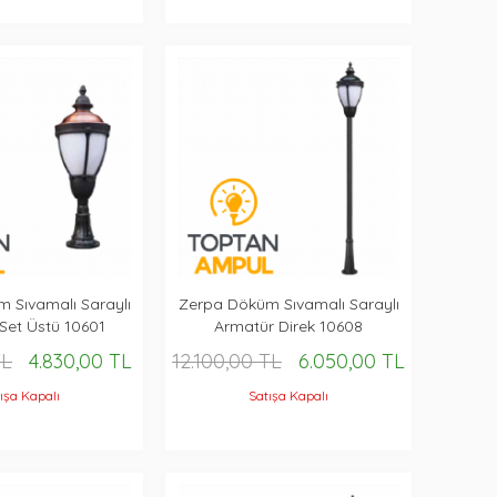
 Sıvamalı Saraylı
Zerpa Döküm Sıvamalı Saraylı
Set Üstü 10601
Armatür Direk 10608
TL
4.830,00 TL
12.100,00 TL
6.050,00 TL
ışa Kapalı
Satışa Kapalı