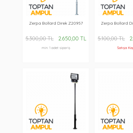
Zerpa Bollard Direk Z20957
Zerpa Bollard D
5.300,00 TL
2.650,00 TL
5.100,00 TL
2
min. 1 adet sipariş
Satışa Ka