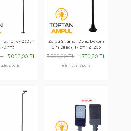
 Tekli Direk Z3054
Zerpa Sıvamalı Deniz Döküm
2.70 mt)
Çim Direk (117 cm) Z9203
TL
3.000,00 TL
3.500,00 TL
1.750,00 TL
1 adet sipariş
min. 1 adet sipariş