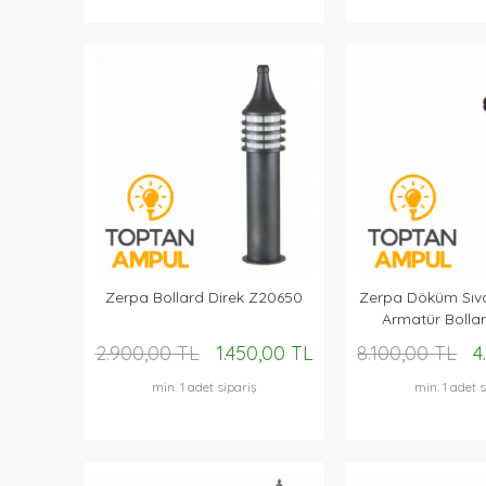
Zerpa Bollard Direk Z20650
Zerpa Döküm Sıva
Armatür Bolla
2.900,00 TL
1.450,00 TL
8.100,00 TL
4
min. 1 adet sipariş
min. 1 adet s