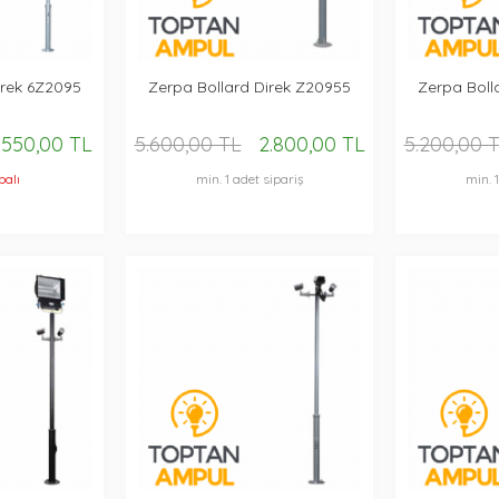
irek 6Z2095
Zerpa Bollard Direk Z20955
Zerpa Boll
.550,00 TL
5.600,00 TL
2.800,00 TL
5.200,00 
palı
min. 1 adet sipariş
min. 