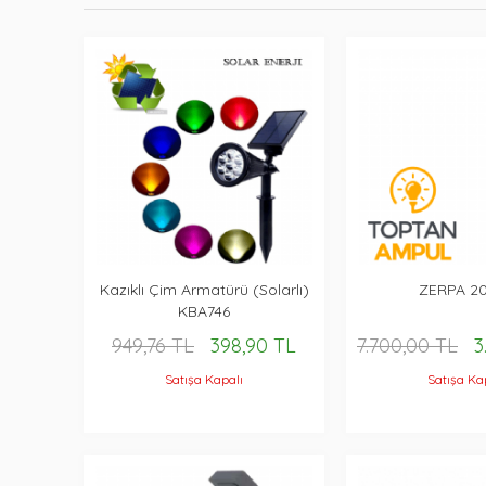
Kazıklı Çim Armatürü (Solarlı)
ZERPA 2
KBA746
949,76 TL
398,90 TL
7.700,00 TL
3
Satışa Kapalı
Satışa Ka