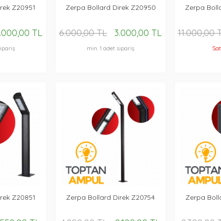
irek Z20951
Zerpa Bollard Direk Z20950
Zerpa Boll
.000,00 TL
6.000,00 TL
3.000,00 TL
11.000,00 
ipariş
min. 1 adet sipariş
Sat
irek Z20851
Zerpa Bollard Direk Z20754
Zerpa Boll