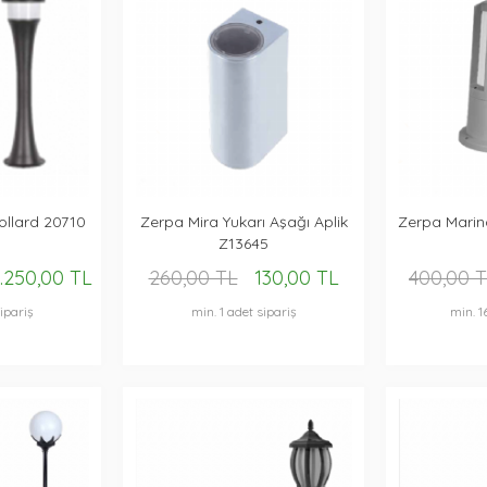
ollard 20710
Zerpa Mira Yukarı Aşağı Aplik
Zerpa Marin
Z13645
.250,00 TL
260,00 TL
130,00 TL
400,00 
ipariş
min. 1 adet sipariş
min. 1