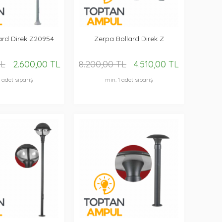
ard Direk Z20954
Zerpa Bollard Direk Z
TL
2.600,00 TL
8.200,00 TL
4.510,00 TL
1 adet sipariş
min. 1 adet sipariş