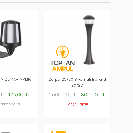
NA DUVAR APLİK
Zerpa 20720 Sıvamalı Bollard
20720
TL
175,00 TL
1.600,00 TL
800,00 TL
1 adet sipariş
Satışa Kapalı