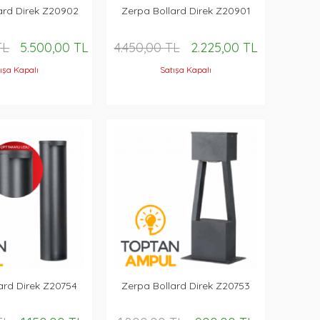
ard Direk Z20902
Zerpa Bollard Direk Z20901
TL
5.500,00 TL
4.450,00 TL
2.225,00 TL
ışa Kapalı
Satışa Kapalı
ard Direk Z20754
Zerpa Bollard Direk Z20753