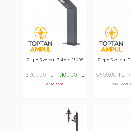
Zerpa Sıvamalı Bollard 13005
Zerpa Sıvamalı B
2.800,00 TL
1.400,00 TL
8.500,00 TL
4
Satışa Kapalı
min. 1 adet s