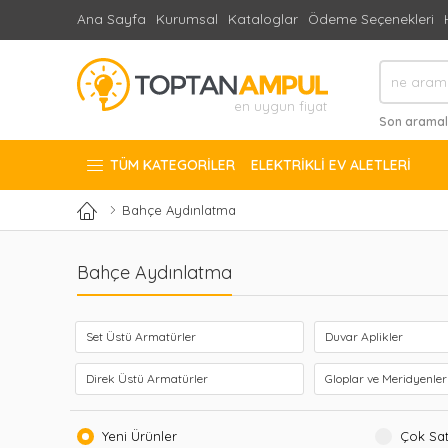
Ana Sayfa
Kurumsal
Kataloglar
Ödeme Seçenekleri
en uygun fiyat
Son aramal
#1X500 mm he
TÜM KATEGORILER
ELEKTRIKLI EV ALETLERI
Bahçe Aydınlatma
Bahçe Aydınlatma
Set Üstü Armatürler
Duvar Aplikler
Direk Üstü Armatürler
Gloplar ve Meridyenler
Yeni Ürünler
Çok Sat