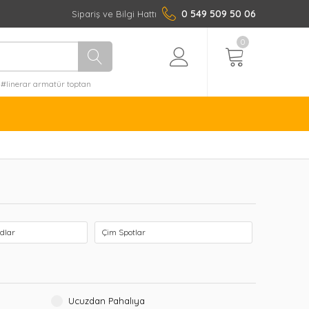
0 549 509 50 06
Sipariş ve Bilgi Hattı
0
#linerar armatür toptan
rdlar
Çim Spotlar
Ucuzdan Pahalıya