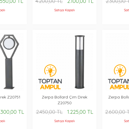
.550,00 TL
4.200,00 TL
2.100,00 TL
2.300,00 
palı
Satışa Kapalı
Sat
irek Z20751
Zerpa Bollard Çim Direk
Zerpa Boll
Z20750
.300,00 TL
2.450,00 TL
1.225,00 TL
2.600,00 
palı
Satışa Kapalı
Sat