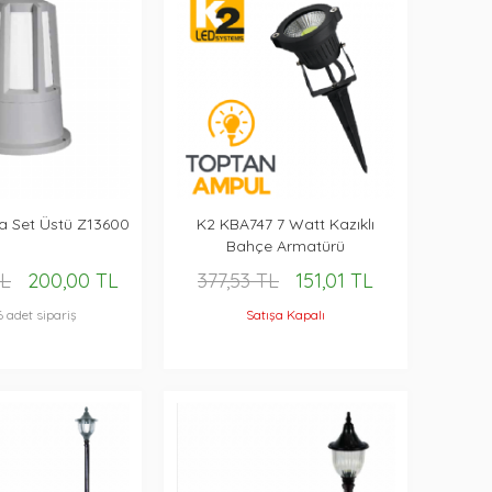
a Set Üstü Z13600
K2 KBA747 7 Watt Kazıklı
Bahçe Armatürü
TL
200,00 TL
377,53 TL
151,01 TL
6 adet sipariş
Satışa Kapalı