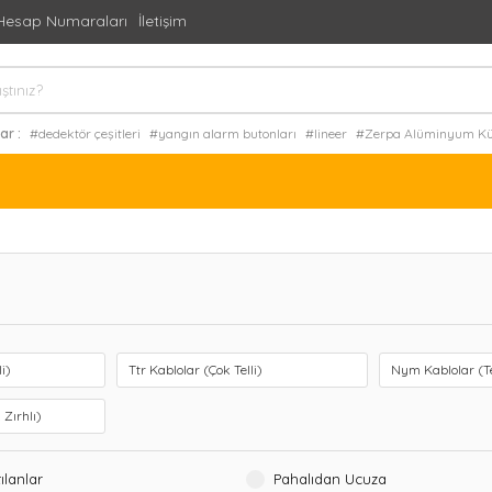
Hesap Numaraları
İletişim
ar :
#dedektör çeşitleri
#yangın alarm butonları
#lineer
#Zerpa Alüminyum Küç
aplik
#Zerpa Döküm Süvari Armatür Tekli Direk
#mutfak aspiratörü
i)
Ttr Kablolar (Çok Telli)
Nym Kablolar (T
 Zırhlı)
ılanlar
Pahalıdan Ucuza