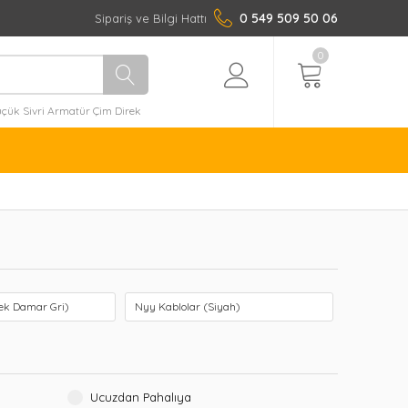
0 549 509 50 06
Sipariş ve Bilgi Hattı
0
ük Sivri Armatür Çim Direk
ek Damar Gri)
Nyy Kablolar (Siyah)
Ucuzdan Pahalıya