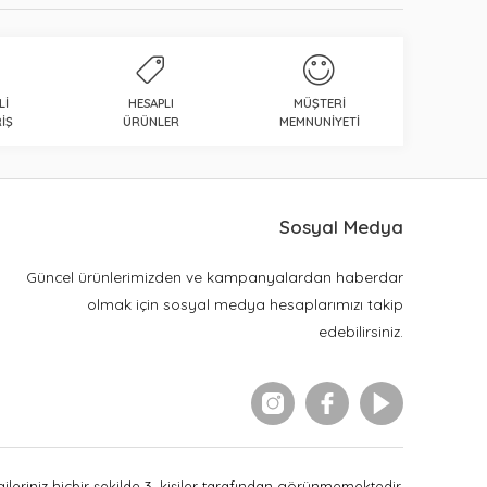
LI
HESAPLI
MÜŞTERI
IŞ
ÜRÜNLER
MEMNUNIYETI
Sosyal Medya
Güncel ürünlerimizden ve kampanyalardan haberdar
olmak için sosyal medya hesaplarımızı takip
edebilirsiniz.
leriniz hiçbir şekilde 3. kişiler tarafından görünmemektedir.