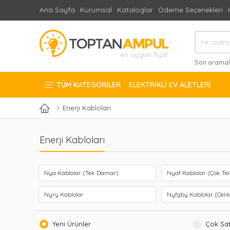
Ana Sayfa
Kurumsal
Kataloglar
Ödeme Seçenekleri
en uygun fiyat
Son aramal
#duvar üstü 
TÜM KATEGORILER
ELEKTRIKLI EV ALETLERI
Enerji Kabloları
Enerji Kabloları
Nya Kablolar (Tek Damar)
Nyaf Kablolar (Çok Tell
Nyry Kablolar
Nyfgby Kablolar (Çelik
Yeni Ürünler
Çok Sat