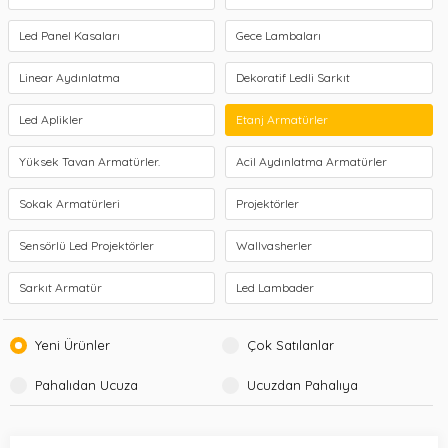
Led Panel Kasaları
Gece Lambaları
Linear Aydınlatma
Dekoratif Ledli Sarkıt
Led Aplikler
Etanj Armatürler
Yüksek Tavan Armatürler.
Acil Aydınlatma Armatürler
Sokak Armatürleri
Projektörler
Sensörlü Led Projektörler
Wallvasherler
Sarkıt Armatür
Led Lambader
Yeni Ürünler
Çok Satılanlar
Pahalıdan Ucuza
Ucuzdan Pahalıya