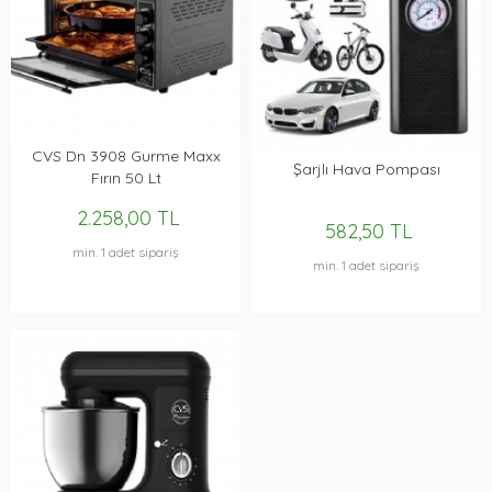
CVS Dn 3908 Gurme Maxx
Şarjlı Hava Pompası
Fırın 50 Lt
2.258,00 TL
582,50 TL
min. 1 adet sipariş
min. 1 adet sipariş