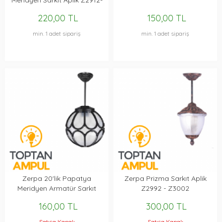
Meridyen Sarkıt Aplik Z2912-
Z2922-Z8072
220,00 TL
150,00 TL
min. 1 adet sipariş
min. 1 adet sipariş
Zerpa 20'lik Papatya
Zerpa Prizma Sarkıt Aplik
Meridyen Armatür Sarkıt
Z2992 - Z3002
Aplik Z2892-Z2902-Z8032
160,00 TL
300,00 TL
Satışa Kapalı
Satışa Kapalı