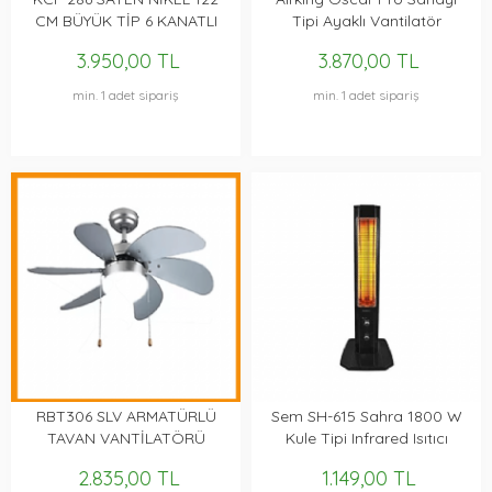
CM BÜYÜK TİP 6 KANATLI
Tipi Ayaklı Vantilatör
HIZ KADEMELİ TAVAN
3.950,00 TL
3.870,00 TL
VANTİLATÖRÜ METAL
GÖVDE
min. 1 adet sipariş
min. 1 adet sipariş
RBT306 SLV ARMATÜRLÜ
Sem SH-615 Sahra 1800 W
TAVAN VANTİLATÖRÜ
Kule Tipi Infrared Isıtıcı
2.835,00 TL
1.149,00 TL