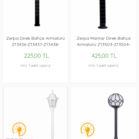
Zerpa Direk Bahçe Armatürü
Zerpa Mantar Direk Bahçe
Z13436-Z13437-Z13438-
Armatürü Z13503-Z13504-
Z13439
Z13505-Z13506
225,00 TL
425,00 TL
min. 1 adet sipariş
min. 1 adet sipariş