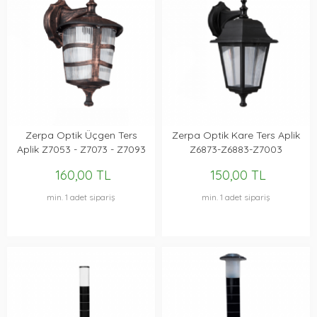
Zerpa Optik Üçgen Ters
Zerpa Optik Kare Ters Aplik
Aplik Z7053 - Z7073 - Z7093
Z6873-Z6883-Z7003
160,00 TL
150,00 TL
min. 1 adet sipariş
min. 1 adet sipariş