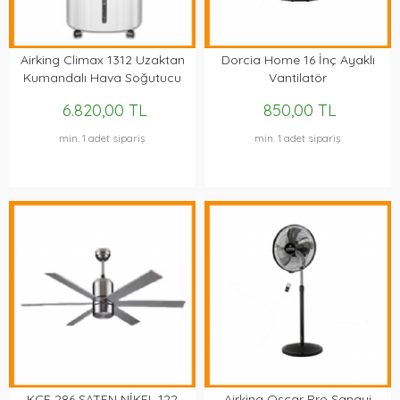
Airking Climax 1312 Uzaktan
Dorcia Home 16 İnç Ayaklı
Kumandalı Hava Soğutucu
Vantilatör
6.820,00 TL
850,00 TL
min. 1 adet sipariş
min. 1 adet sipariş
KCF 286 SATEN NİKEL 122
Airking Oscar Pro Sanayi