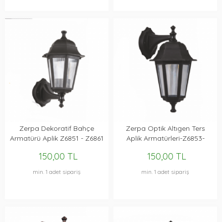
Zerpa Dekoratif Bahçe
Zerpa Optik Altıgen Ters
Armatürü Aplik Z6851 - Z6861
Aplik Armatürleri-Z6853-
- Z6891
Z6863-Z6893
150,00 TL
150,00 TL
min. 1 adet sipariş
min. 1 adet sipariş