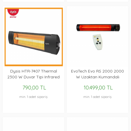
Dysis HTR-7407 Thermal
EvoTech Evo RS 2000 2000
2300 W Duvar Tipi Infrared
W Uzaktan Kumandalı
Isıtıcı
Infrared Isıtıcı
790,00 TL
10.499,00 TL
min. 1 adet sipariş
min. 1 adet sipariş