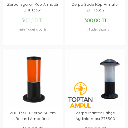
Zerpa Izgaralı Küp Armatür
Zerpa Sade Küp Armatür
ZRF13351
ZRF13352
300,00 TL
300,00 TL
min. 1 adet sipariş
min. 1 adet sipariş
ZRP 13400 Zerpa 30 cm
Zerpa Mantar Bahçe
Bollard Armatürler
Aydınlatması Z13500
(35cm)