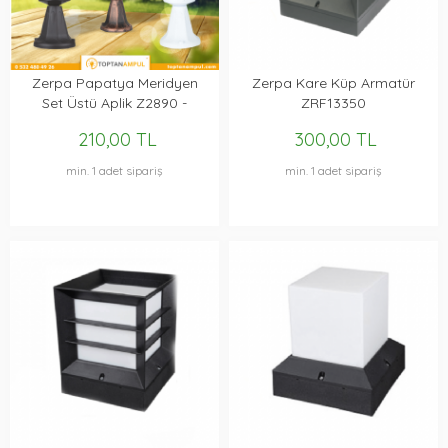
Zerpa Papatya Meridyen
Zerpa Kare Küp Armatür
Set Üstü Aplik Z2890 -
ZRF13350
Z2900 - Z8030
210,00 TL
300,00 TL
min. 1 adet sipariş
min. 1 adet sipariş