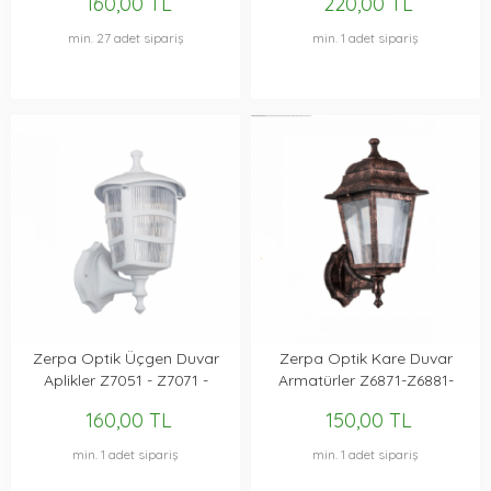
160,00 TL
220,00 TL
min. 27 adet sipariş
min. 1 adet sipariş
Zerpa Optik Üçgen Duvar
Zerpa Optik Kare Duvar
Aplikler Z7051 - Z7071 -
Armatürler Z6871-Z6881-
Z7091
Z7001
160,00 TL
150,00 TL
min. 1 adet sipariş
min. 1 adet sipariş