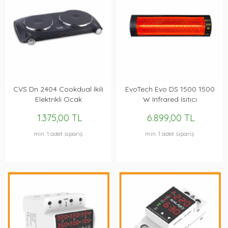
CVS Dn 2404 Cookdual Ikili
EvoTech Evo DS 1500 1500
Elektrikli Ocak
W Infrared Isıtıcı
1.375,00 TL
6.899,00 TL
min. 1 adet sipariş
min. 1 adet sipariş