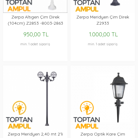
Zerpa Altıgen Çim Direk
Zerpa Meridyen Çim Direk
(104cm) Z2853 -8003-2863
Z2933
950,00 TL
1.000,00 TL
min. 1 adet sipariş
min. 1 adet sipariş
Zerpa Meridyen 2,40 mt 2'li
Zerpa Optik Kare Çim