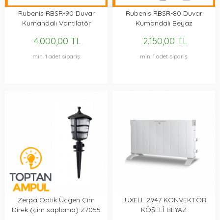
Rubenis RBSR-90 Duvar
Rubenis RBSR-80 Duvar
Kumandalı Vantilatör
Kumandalı Beyaz
4.000,00 TL
2.150,00 TL
min. 1 adet sipariş
min. 1 adet sipariş
Zerpa Optik Üçgen Çim
LUXELL 2947 KONVEKTÖR
Direk (çim saplama) Z7055
KÖŞELİ BEYAZ