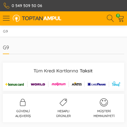
0 549 509 50 06
0
G9
G9
GÜVENLI
HESAPLI
MÜŞTERI
ALIŞVERIŞ
ÜRÜNLER
MEMNUNIYETI