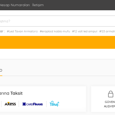
Hesap Numaraları
İletişim
ar :
#Led Tavan Armatürü
#eraplast kablo mufu
#12 volt led ampul
#S3 armat
Sobalar
#mini uydu alıcı
o
GÜVEN
ALIŞVER