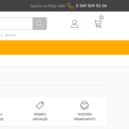
0 549 509 50 06
Sipariş ve Bilgi Hattı
0
ür
#silver
LI
HESAPLI
MÜŞTERI
IŞ
ÜRÜNLER
MEMNUNIYETI