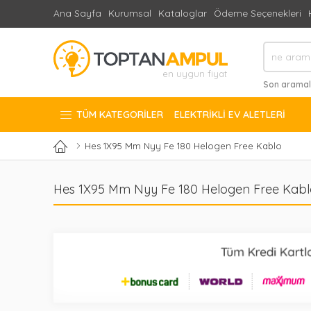
Ana Sayfa
Kurumsal
Kataloglar
Ödeme Seçenekleri
en uygun fiyat
Son aramal
#Elektrikli 
TÜM KATEGORILER
ELEKTRIKLI EV ALETLERI
Hes 1X95 Mm Nyy Fe 180 Helogen Free Kablo
Hes 1X95 Mm Nyy Fe 180 Helogen Free Kabl