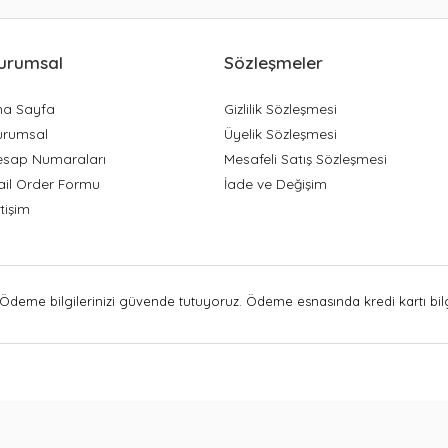
urumsal
Sözleşmeler
na Sayfa
Gizlilik Sözleşmesi
urumsal
Üyelik Sözleşmesi
esap Numaraları
Mesafeli Satış Sözleşmesi
ail Order Formu
İade ve Değişim
etişim
Ödeme bilgilerinizi güvende tutuyoruz. Ödeme esnasında kredi kartı bilgi