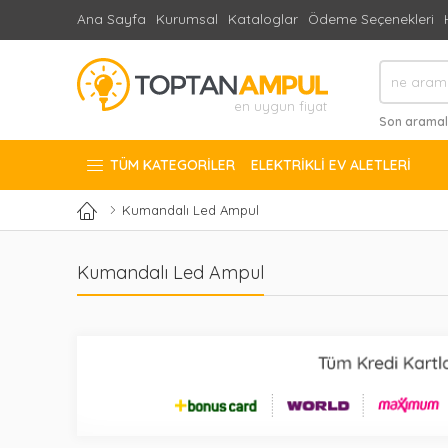
Ana Sayfa
Kurumsal
Kataloglar
Ödeme Seçenekleri
en uygun fiyat
Son aramal
#1x120 mm n
TÜM KATEGORILER
ELEKTRIKLI EV ALETLERI
Kumandalı Led Ampul
Kumandalı Led Ampul