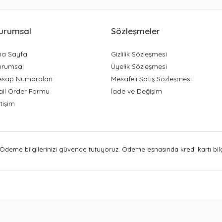
urumsal
Sözleşmeler
na Sayfa
Gizlilik Sözleşmesi
urumsal
Üyelik Sözleşmesi
esap Numaraları
Mesafeli Satış Sözleşmesi
ail Order Formu
İade ve Değişim
etişim
Ödeme bilgilerinizi güvende tutuyoruz. Ödeme esnasında kredi kartı bilgi