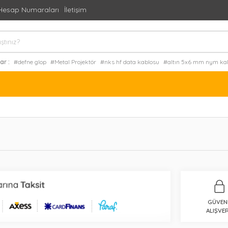
Hesap Numaraları
İletişim
ar :
#defne glop
#Metal Projektör
#nks hf data kablosu
#altın 5x6 mm nym ka
yy kablo
#vavien
GÜVEN
ALIŞVER