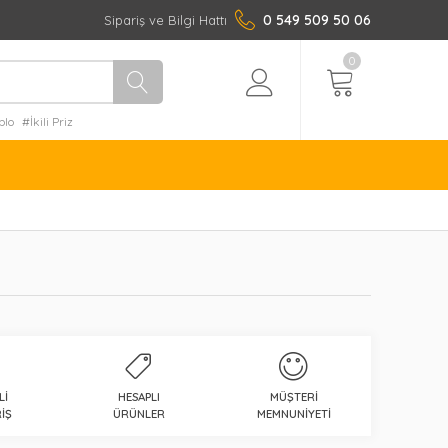
0 549 509 50 06
Sipariş ve Bilgi Hattı
0
blo
#İkili Priz
LI
HESAPLI
MÜŞTERI
IŞ
ÜRÜNLER
MEMNUNIYETI