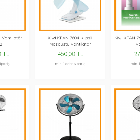
 Vantilatör
Kiwi KFAN 7604 Klipsli
Kiwi KFAN-76
2
Masaüstü Vantilatör
Va
0 TL
450,00 TL
27
ipariş
min. 1 adet sipariş
min. 