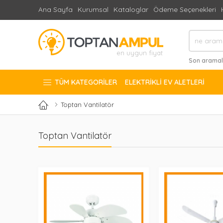
Ana Sayfa
Kurumsal
Kataloglar
Ödeme Seçenekleri
en uygun fiyat
Son aramal
#novella sıva
TÜM KATEGORILER
ELEKTRIKLI EV ALETLERI
Toptan Vantilatör
Toptan Vantilatör