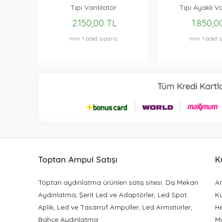
Tipi Vantilatör
Tipi Ayaklı V
2.150,00 TL
1.850,0
min. 1 adet sipariş
min. 1 adet s
Toptan Ampul Satışı
K
Toptan aydınlatma ürünleri satış sitesi. Dış Mekan
A
Aydınlatma, Şerit Led ve Adaptörler, Led Spot
K
Aplik, Led ve Tasarruf Ampuller, Led Armatürler,
H
Bahçe Aydınlatma
M