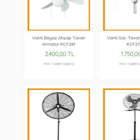
Vanti Beyaz Ahşap Tavan
Vanti Sac Tavan
Armatür KCF281
KCF27
2.400,00 TL
1.750,0
min. 1 adet sipariş
min. 1 adet s