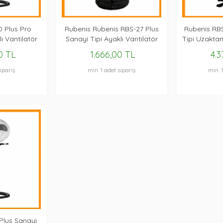
 Plus Pro
Rubenis Rubenis RBS-27 Plus
Rubenis RB
ı Vantilatör
Sanayi Tipi Ayaklı Vantilatör
Tipi Uzakta
Va
0 TL
1.666,00 TL
4.3
ipariş
min. 1 adet sipariş
min. 
Plus Sanayi