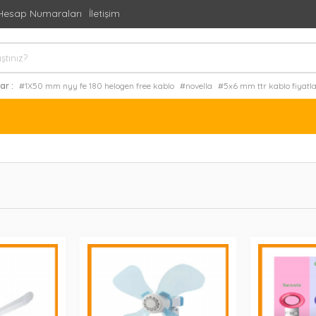
Hesap Numaraları
İletişim
ar :
#1X50 mm nyy fe 180 helogen free kablo
#novella
#5x6 mm ttr kablo fiyatla
 altı üçlü çerçeve
#oag 4 kutuplu kompakt şalter çeşitleri
#solar kablo toptan
#o