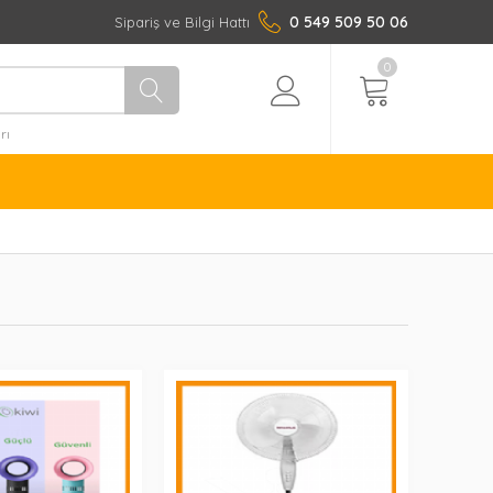
0 549 509 50 06
Sipariş ve Bilgi Hattı
0
rı
ag eriyen bant fiyatları