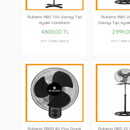
Rubenis RBS-700 Sanayi Tipi
Rubenis RBS-20
Ayaklı Vantilatör
Sanayi Tipi Ayakl
4.800,00 TL
2.999,0
min. 1 adet sipariş
min. 1 adet s
Rubenis RBSR 80 Plus Duvar
Rubenis RBS-20 