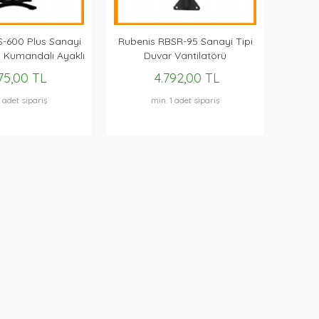
S-600 Plus Sanayi
Rubenis RBSR-95 Sanayi Tipi
n Kumandalı Ayaklı
Duvar Vantilatörü
ntilatör
75,00 TL
4.792,00 TL
1 adet sipariş
min. 1 adet sipariş