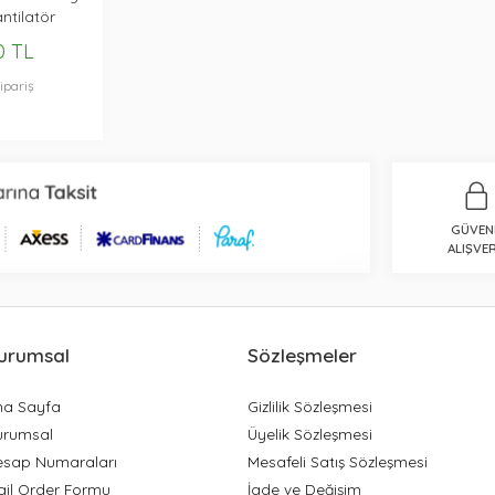
antilatör
0 TL
ipariş
GÜVEN
ALIŞVER
urumsal
Sözleşmeler
na Sayfa
Gizlilik Sözleşmesi
urumsal
Üyelik Sözleşmesi
esap Numaraları
Mesafeli Satış Sözleşmesi
ail Order Formu
İade ve Değişim