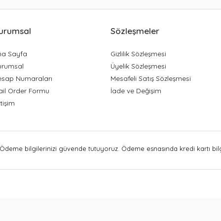
urumsal
Sözleşmeler
na Sayfa
Gizlilik Sözleşmesi
urumsal
Üyelik Sözleşmesi
esap Numaraları
Mesafeli Satış Sözleşmesi
ail Order Formu
İade ve Değişim
etişim
Ödeme bilgilerinizi güvende tutuyoruz. Ödeme esnasında kredi kartı bilgi