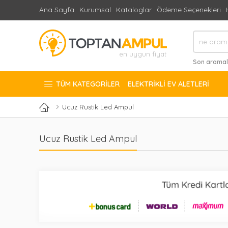
Ana Sayfa
Kurumsal
Kataloglar
Ödeme Seçenekleri
en uygun fiyat
Son aramal
#doğan 1000
TÜM KATEGORILER
ELEKTRIKLI EV ALETLERI
Ucuz Rustik Led Ampul
Ucuz Rustik Led Ampul