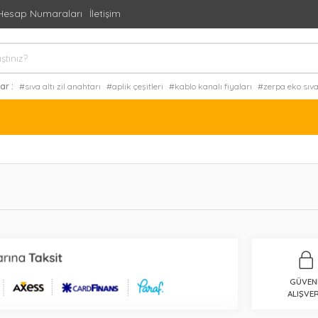
Hesap Numaraları
İletişim
ar :
#sıva altı zil anahtarı
#aplik çeşitleri
#kablo kanalı fiyaları
#zerpa eko sıv
 wat led projektör
#osram tasarruf ampul
#3X16 mm nyy fe 180 helogen free ka
GÜVEN
ALIŞVER