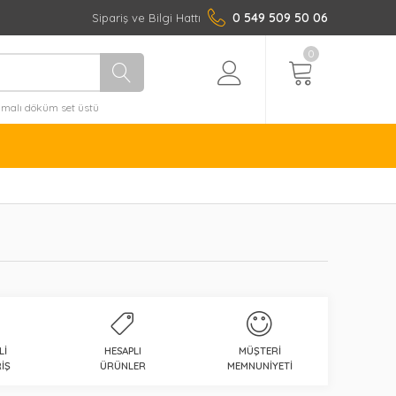
0 549 509 50 06
Sipariş ve Bilgi Hattı
0
amalı döküm set üstü
blo
LI
HESAPLI
MÜŞTERI
IŞ
ÜRÜNLER
MEMNUNIYETI